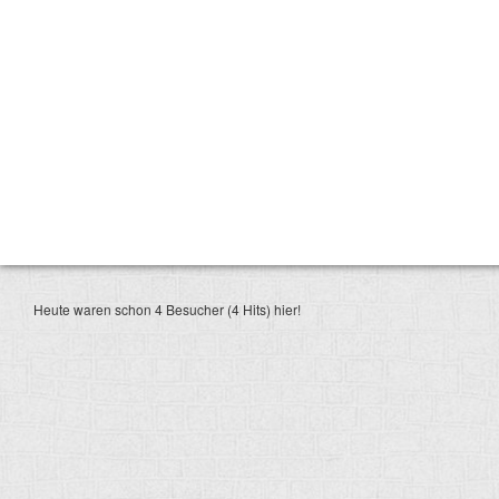
Heute waren schon 4 Besucher (4 Hits) hier!